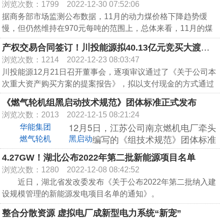
浏览次数：1799
2022-12-30 07:52:06
据悉，该项目总容量60兆瓦，建筑面积达6000平方米，采用大
据商务部市场监测公布数据，11月的动力煤价格下降趋势缓
容量磷酸铁锂电池储能及高压级联技术辅助调频系统，分别利
慢，但仍然维持在970元每吨的范围上，总体来看，11月的煤
用1-2号及6-7号发电机组6千伏厂用电系统为电量计量关口，安
价还是处于全年中的高位。11月7日到13日国内动力煤价格情
装12组5兆瓦储能单元共计36个储能舱，配套建设四个6千伏开
产权交易合同签订！川投能源拟40.13亿元竞买大渡河公司10%股权
况：动力煤价格970元/吨，环比下降0.3%。
关舱、2个站用变设备舱及2个监控舱。
浏览次数：1214
2022-12-23 08:03:47
33.png
——以上数据来源于商务部市场检测数据
川投能源12月21日召开董事会，逐项审议通过了《关于公司本
次重大资产购买方案的提案报告》，拟以支付现金的方式通过
北京产权交易所参与竞买国能大渡河流域水电开发有限公司
《燃气轮机组黑启动技术规范》团体标准正式发布
10%股权。
浏览次数：2013
2022-12-15 08:21:24
10月24日，**能源集团在北京产权交易所发布标的资产挂牌转
12月5日，
江苏公司南京燃机电厂牵头
华能集团
让公告，公开挂牌转让国能大渡河10%股权。11月23日，川投
编写的《
组
技术规范》团体标准
燃气轮机
黑启动
能源收到北京产权交易所出具的《交易签约通知书》，确认公
正式通过江苏省电力行业协会发布。
司成为“国能大渡河流域水电开发有限公司10%股权”项目的受
4.27GW！湖北公布2022年第二批新能源项目名单
让方，成交价格为40.13亿元。
浏览次数：1280
2022-12-08 08:42:52
该标准是基于电厂黑启动电源点建设的相关经验，
12月21日，川投能源与交易对方**能源集团就本次交易签订了
近日，湖北省发改委发布《关于公布2022年第二批纳入建
对燃机电厂黑启动的总则、基本技术条件、黑启动试
附条件生效的《产权交易合同》并于当日召开第十一届董事会
设规模管理的新能源发电项目名单的通知》。
验、黑启动程序及应急处置等环节制定标准。
十三次会议，审议本次交易的重组报告书（草案）及相关提案
整合分散资源 虚拟电厂成新型电力系统“新宠”
报告。