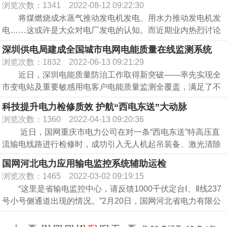
《通知》显示，此次公布的7个风光火储新能源百万千瓦
浏览次数：1341
2022-08-12 09:22:30
基地(二期)项目共计15个，容量195万千瓦，其中：风电项目6
将煤燃烧成水蒸气推动发电机发电、用水力推动发电机发
个、容量88万千瓦；光伏发电项目9个、容量107万千瓦。
电……这或许是大众对电厂发电的认知。而近期业内热烈讨论
的“虚拟电厂”却不同于常规的发电厂，见不到锅炉和烟囱，甚
深圳供电局建成全国城市电网电能质量在线监测系统
公布的常规单体风电和光伏发电项目共计20个，容量232
至没有庞大的发电机，就可以参与电力系统，并且任何人都可
浏览次数：1832
2022-06-13 09:21:29
万千瓦。其中：风电项目3个、容量45万千瓦；光伏发电项目
能是其中的一员。“您家屋顶上的光伏就可能是虚拟电厂的一分
近日，深圳电能质量防治工作取得新突破——率先实现全
17个、容量187万千瓦。
子。可以说，虚拟电厂正是大众参与到电力行业和能源行业为
市变电站及重要敏感用电客户电能质量监测全覆盖，满足了不
转型保供作出自身贡献的好机会。”全球能源互联网发展合作组
同层级用电客户电能质量差异化需求。
织运行局运行分析处处长冯利民指出。近日，全球能源互联网
公布的风电项目应在2024年底前全容量并网发电，光伏项
科技提升电力检修质效 护航“西电东送”大动脉
电能质量问题是一个国际性难题，其中，重要指标“电压暂
发展合作组织举办了“中国虚拟电厂发展前景展望和商业模式分
目应在2024年6月底前全容量并网发电。
浏览次数：1360
2022-04-13 09:20:36
降”更有电力系统“不死的癌症”之称，即便在电网平稳运行下，
析”活动，并发布《虚拟电厂技术和商业模式研究》报告。
近日，国网重庆市电力公司在对一条“西电东送”特高压直
台风、雷电、外力破坏、用户设备故障等因素都可能产生瞬时
据了解，所谓虚拟电厂，就是通过先进信息通信和监测控
原文如下：
流输电线路进行检修时，成功引入无人机起吊装备、激光清除
的电压波动。深圳有300余家电能质量敏感设备占比超65%的
制技术，实现海量分布式新能源、储能系统、可控负荷、电动
空飘物、远程视频监控指挥装置等新技术、新装备进行辅助检
重要敏感用电客户，大多分布于高新技术制造、人工智能、金
国网河北电力应用输电监控系统辅助运检
汽车等资源的聚合和协调优化，作为一个特殊电厂参与电力系
修，大大提升了检修质效，有力保障了这条电力大动脉的稳定
湖北省能源局关于公布2022年第二批纳入建设规模管理的
融等行业，一旦电压突然降至额定电压的10%—90%，哪怕只
统运行和电力市场交易的电源协调管理系统，对外表现为一个
浏览次数：1465
2022-03-02 09:19:15
运行。
新能源发电项目名单的通知
持续10毫秒就恢复正常，也会影响生产经营。
可控电源。
“这里是省输电监控中心，请反馈1000千伏定台Ⅰ、Ⅱ线237
据悉，国网重庆市电力公司近日启动对±800千伏复奉线重
为此，深圳供电局于近年完成全国的城市电网电能质量在
多位与会专家表示，在碳中和背景下，虚拟电厂已成为电
号小号侧通道出现的情况。”2月20日，国网河北省电力有限公
庆段检修工作。这条特高压直流输电线路起自四川复龙换流
线监测系统建设，将电能质量监测装置逐步安装于全市310余
各有关市、州、直管市发展改革委(能源局)，国网湖北省
力供需平衡调整的重要手段。但当前我国虚拟电厂仍处于发展
司输电监控中心值班员郑雄伟从无人机传回的实时视频中发现
站，止于上海奉贤换流站，是“西电东送”战略的重要组成部
座变电站，以及300余家重要敏感客户10千伏出线，累计安装
电力公司：
初期阶段，还需政府、企业、用户等各方通力合作和共同努
现场输电通道有高空异物隐患，立刻向巡检人员获取隐患信息