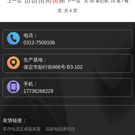
上一页
[1]
[2]
[3]
[4]
[5]
[6]
下一页
共
56 条记录,
10 条 / 每
分，线路在重庆辖区内全长286公里。本次检修过程中，国网
总量达2300余台，实时监测所有变电站及重要敏感客户的电能
力。
并向前方观测哨发出预警指令，确保及时消除隐患。
重庆市电力公司共计出动施工作业人员1080人次，车辆144辆
页, 共
6 页
质量状况。通过计量自动化智能电表等装置，该局还实现了全
将在电力系统各侧发挥重要作用
2021年11月份，国网河北电力被选为国家电网有限公司首
根据《省能源局关于加快风电、光伏发电项目开发建设有
次，累计完成消缺189项，进一步提升了“西电东送”大动脉稳定
市用电客户电压质量监测全覆盖，监测点达350余万个。
冯利民指出，从虚拟电厂的发展阶段来看，往往是从合约
批省级输电集中监控中心试点单位，并依托河北电力科学研究
关工作的通知》(鄂能源新能〔2022〕25号)要求，有关发电企
运行的能力，为电网迎峰度夏打下了坚实基础。
针对电能质量问题，深圳供电局组建高端客户经理及电能
型发展至市场型到自主型。“阶段往往是由政府通过专项资金、
院开展省级输电监控中心建设。河北电科院迅速组建精干团
业将鄂能源新能〔2022〕14号安排的部分建设规模明确到具体
国网重庆市电力公司相关负责人表示，这次检修工作具有
质量客户工程师团队，主动为大客户提供“一对一”的上门检
特定合同、补贴刺激等手段激励。发展形成明显规模市场效应
队，同步推进场地基建、硬件配套、系统调试、人员培训等工
项目，项目所在地市州县发改委(局)已审核，省电力公司已反
电话：
停电时间短、点多面广、管控难度大等特点。为此，检修作业
测、诊断、治理方案等增值技术服务，并优化业扩环节电能质
后，虚拟电厂就可以通过参与电力现货、辅助服务市场获利。
作，历时25天完成了输电监控中心全部建设任务。
馈意见。现将具备建设条件的具体项目名单公布如下。
0312-7509106
中引入了无人机起吊装备、激光清除空飘物、远程视频监控指
量问题预控流程，向客户提出电能质量防治建议，从源头防治
在整个行业发展成熟后，虚拟电厂系统就可以实现跨空间自主
国网河北电力输电监控中心实现了巡检无人机、监控系
挥装置等新技术、新装备进行辅助检修，有效提高了监控水
电能质量问题。
调度。”
统、移动终端的5G通信互联以及预警、指挥等数据的实时互
一、此次公布的7个风光火储新能源百万千瓦基地(二期)项
平，减低人员作业风险和作业时长，提升了检修工作质效。
生产基地：
据了解，深圳供电局一直保持适度超前的电能质量基础管
从参与方来看，总体上可分为发电侧、用电侧、电网企
通。该中心的巡检无人机搭载图像识别算法，可扫描辨识传报
目共计15个，容量195万千瓦，其中：风电项目6个、容量88
3日，在重庆市武隆区车盘山检修现场，一架无人机带着
保定市励行街666号-B3-102
理布局。2013年建设了的电能质量综合技术支持与服务平台；
业、监管机构及产业链五类。“总体而言，发电侧和用电侧的各
线路外力破坏、异物、树障、火情等10类隐患信息；运用云端
万千瓦；光伏发电项目9个、容量107万千瓦。
近5公斤重的工具缓缓升空，克服风力摆动，准确将工具送到
2015年研制了国内容量10千伏动态电能质量调节器，构建电网
类资源被整合，表现为一个受控的、协调的、柔性的发电系统
算法归类汇总上千条线路的巡检参数，实现巡检到位率、装置
塔上人员手中。“有了无人机起吊后，大家再也不用带着几十斤
侧、客户侧电能质量治理“双示范”工程；2019年联合清华大学
手机：
呈现至电网公司，它们都是虚拟电厂的参与者。以发电侧举
接入和在线率、缺陷隐患消除率实时统计，并通过通报线路巡
重的工具，走几公里山路，爬几十米高的铁塔了。”操作人员
二、此次公布的常规单体风电和光伏发电项目共计20个，
等高校，建成国内“新型智慧城市高品质供电联合实验室”，并
17736266229
例，一般有发电企业或工业园区投资，还有如应急电源、柴油
检过程、质量、数据质检等信息的方式，为工作人员提供辅助
说。
容量232万千瓦。其中：风电项目3个、容量45万千瓦；光伏发
通过CNAS(中国合格评定国家认可委员会)认证，具备向全国
发电机、居民建筑、储能等，都可以由发电侧进入虚拟电
决策，优化提升相关功能近40项。
另据了解，为保障线路，国网重庆市电力公司还为所有特
电项目17个、容量187万千瓦。
开展电能质量检测和校准服务的技术能力。此外，该局持续做
厂。”冯利民分析。
截至目前，该监控中心已累计下发运行监控日报77份，抽
高压铁塔装上了“天眼”——20倍变焦的全方位动态监测装置。
好企业相关线路运行维护、预试检修，优先开展企业供电线路
与此同时，虚拟电厂在电力生产各环节将发挥重要功能。
检可视化预警89476条，开展路轮巡质检485条次，保障了河
平日里，这些“眼睛”能看清线路通道内机械施工、山火烟雾。
防雷、防风改造，近年雷击故障下降70%以上。下一步，该局
三、此次公布的风电项目应在2024年底前全容量并网发
友情链接：
在电网侧其主要价值表现在服务电网稳定运行，包括提供电网
北南部电网220千伏及以上输电线路。（俱辉才 郑雄伟 齐锦
检修作业时，这些“眼睛”又充当了现场监护人的“帮手”，实时监
将进一步健全电能质量管理及技术支撑体系，强化监测、提升
电，光伏项目应在2024年6月底前全容量并网发电。
调峰能力、提供电网调频服务、提供负荷备用服务、提供电网
零序电流互感器装置
回路电阻测试仪
涛）
控着高空作业人员的并提供远程指挥决策，使得检修工作质效
服务、共同治理，以高品质供电服务“双区”建设，服务深圳建