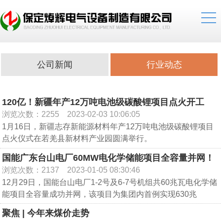
公司新闻
行业动态
120亿！新疆年产12万吨电池级碳酸锂项目点火开工
浏览次数：2255
2023-02-03 10:06:05
1月16日，新疆志存新能源材料年产12万吨电池级碳酸锂项目
点火仪式在若羌县新材料产业园圆满举行。
项目由新疆志存锂业有限公司投资建设，项目总投资120亿
国能广东台山电厂60MW电化学储能项目全容量并网！
元，项目占地1300亩，新建年产12万吨电池级碳酸锂智能化生
浏览次数：2137
2023-01-05 08:30:46
产基地，其中一期6万吨碳酸锂项目建成投产后将实现年产值
12月29日，国能台山电厂1-2号及6-7号机组共60兆瓦电化学储
300亿元，拉动就业1500人，有效带动下游锂电项目快速落
能项目全容量成功并网，该项目为集团内首例实现630兆
地。
瓦/1000兆瓦发电机组分别配套25兆瓦/35兆瓦的电化学储能辅
聚焦 | 今年来煤价走势
助调频。