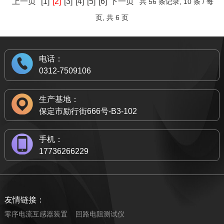
上一页
[1]
[2]
[3]
[4]
[5]
[6]
下一页
2024年，河北省沧州市启动429个村级电网改造工程，各县
共
56 条记录,
10 条 / 每
建设兵团第七师等7个县市，线路全长631公里，新建铁塔
8月28日，山东省2024年电网工程项目——500千伏开阳
电站安装4台单机容量35万千瓦可逆式水泵水轮发电机组，设
全国全路域交能融合项目——枣菏高速公路交能融合（源网荷
（市、区）农村电网将更加完善。此次村级电网改造工程包含
1391基，工程动态投资约为27.72亿元。
页, 共
6 页
输变电工程正式开工。该工程计划于2025年12月投运，可进一
计年发电量14亿千瓦时、年抽水电量18.67亿千瓦时、年发电
中压线路279.59公里，低压线路2065.21公里，新建或改造变
2、陇电入鲁项目750千伏陇东换流站接入工程完成架线75%
储一体化）示范工程二期项目微山段正式并网发电，标志着枣
利用小时数约1000小时。
步优化山东电网500千伏主网架和临沂电网220千伏网架结构，
压器1315台。
菏高速公路实现了边坡、服务区、收费站、匝道圈交能融合全
提高临沂电网供电能力和供电可靠性。
据悉，此次429个村级电网改造工程分四批次进行，将于明年6
陇电入鲁项目750千伏陇东换流站接入工程已完成架线工程
场景应用。
电话：
月30日前全部完工。同时，沧州市今年还将建设和美乡村项目
75%，目前工程进行导地线展放作业，该放线区段跨越1条330
据介绍，开阳输变电工程由4个单体工程组成，包括500千
0312-7509106
2个，完善21个小区双电源补强，配套完成86个老旧小区电力
千伏和1条110千伏线路，项目部采取停电封网带电跨越施工。
2、海南打造全国500千伏省域数字电网
伏开阳变电站新建工程、500千伏兰陵变电站保护改造工程、
设施改造，高质量推进配电网设施提档升级。
据了解，本施工标段线路起于庆城县GA74、GB79、GC83号
塔，止于我区什社乡陇东±800kV换流站，新建线路长度为
500千伏沂蒙变电站保护改造工程和沂蒙—兰陵Ⅰ、Ⅱ回开断接
生产基地：
8月16日，海南省全装配式变电站——椰城变电站正在施
132.114km，合计使用铁塔254基，其中单回路直线塔120基，
保定市励行街666号-B3-102
入开阳变电站500千伏线路工程。
工。海南500千伏主网架工程椰城变电站是海南500千伏主网架
单回路转角塔114基，双回路直线塔7基，双回路转角塔7基，
工程的主要项目之一。海南500千伏主网架工程还将打造全国
换位子塔6基。
其中，新建的开阳变电站本期安装100万千伏安主变压器2
手机：
500千伏省域数字电网。基于电网管理平台和智慧工程系统开
3、国内首座五个电压等级的330千伏变电站投运
组，新建500千伏出线4回、220千伏出线10回，气体绝缘全封
17736266229
发的数字基建管理平台。
闭组合电器（GIS）采用户外布置方式。开阳输变电工程的线
获悉，榆林330千伏文昌变电站完成24小时试运行，这标志着
路工程包括拆除旧铁塔3基，新组立铁塔6基，新建同塔双回线
国内首座五个电压等级的330千伏变电站顺利投运。
3、青海玉树大电网未覆盖乡供电工程开工建设
路1.5千米。
330千伏文昌变电站主要由榆阳330千伏汇集站新建工程、330
友情链接：
千伏汇集站至榆横750千伏变电站输电线路工程、榆林有色220
8月15日，玉树大电网未覆盖乡供电工程开工暨资金捐赠
零序电流互感器装置
回路电阻测试仪
千伏电网改接工程三部分组成，站内拥有330、220、110、
仪式在西宁隆重举行。青海省委省政府考虑生态保护，采用“大