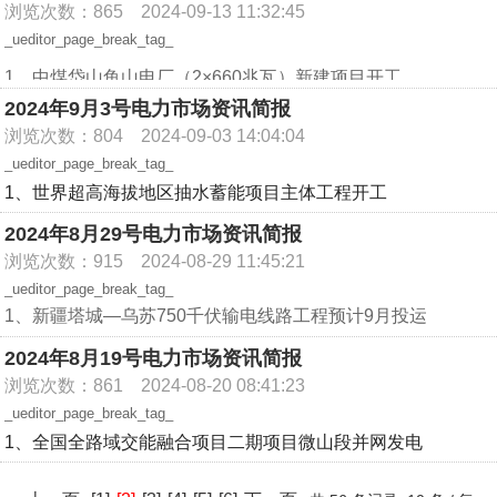
业延续转型升级趋势，新质生产力加快发展。
电煤存储等情况，强化能源保供“日排查、周报告、月总结”机
浏览次数：865
2024-09-13 11:32:45
网、西宁湟中地区、甘河工业园区重要负荷的供电任务。
筑，标志着项目主标段施工正式开启。
2、辽宁徐大堡核电500千伏送出工程（一期）开工建设
制运行，严格“两个细则”和容量电费考核，加大对机组非停和
_ueditor_page_break_tag_
750千伏西宁变电站原有的13台750千伏断路器的开断能力已
据悉，满洲里热电厂扩建工程2×35万千瓦热电联产煤电一体化
9月20日，辽宁徐大堡核电500千伏送出工程（一期）开工建
出力受阻监管力度。
不能满足未来电能大规模可靠输送、交换的需求，对此将站内
项目厂址位于满洲里市扎赉诺尔区灵泉重化工业基地内，建设
1、中煤岱山鱼山电厂（2×660兆瓦）新建项目开工
设。徐大堡核电站位于兴城市徐大堡镇，规划建设6台百万千
2、湖南省双牌天子山抽水蓄能电站项目开工
原遮断容量为50千安的断路器更换为遮断容量为63千安的新断
规模为2台35万千瓦超临界空冷机组，并留有再扩建的场地条
2024年9月3号电力市场资讯简报
瓦级压水堆核电机组，全部建成后每年可提供近540亿千瓦时
9月4日，由中国能建浙江院与浙江火电EPC联合总承包的中煤
9月29日，2024年湖南永州市第三次重大项目集中开工签约暨
路器。
件，计划在2027年1月16日正式投产。
的清洁能源。
浏览次数：804
2024-09-03 14:04:04
岱山鱼山电厂（2*660兆瓦）新建项目2号锅炉基础首方砼浇
湖南省双牌天子山抽水蓄能电站项目召开开工动员大会。据介
3、蒙东500千伏兴安平川输变电工程投运
2、特高压青南换流站1号调相机检修工作正在推进
徐大堡核电500千伏送出工程（一期）是为徐大堡核电站3号、
_ueditor_page_break_tag_
筑，标志着项目正式开工。项目位于浙江省舟山绿色石化基
绍，共开工投资5000万元以上重大项目43个，总投资181.3亿
日前，蒙东500千伏兴安平川输变电工程成功投运。兴安平川
9月16日，青海省海南藏族自治州的±800千伏特高压青南换流
4号机组电力送出建设的配套线路工程，是国网辽宁省电力有
1、世界超高海拔地区抽水蓄能项目主体工程开工
地，拟新建2*660兆瓦超超临界燃煤发电机组，兼顾供热。
元，年度计划投资58.8亿元；签约项目185个，总投资348亿
输变电工程是内蒙古自治区能源项目工程，也是服务东北全面
站调相机厂房内，一架桥式大型行车横架于调相机厂房上方。
重要
限公司2024年
工程。工程计划于2025年投运，届时可满
本项目是浙江省能源项目，列入全省“千项万亿”工程和能源“绿
元。
2024年8月29号电力市场资讯简报
振兴项目。该工程连通500千伏兴安变电站和±800千伏扎鲁特
在作业人员的操作下，长达14.6米、净重83.2吨的转子缓缓地
足辽宁受端电网负荷发展需求。
9月2日，世界超高海拔地区抽水蓄能项目——青海格尔木
保稳”工程，投运后将显著提升煤炭的转化效率，增强浙江电网
同时，本次开工的抽水蓄能电站总投资89.74亿元，电站总装
换流站，于2023年4月开工。
从定子膛内往外移动，抽转子工作正式开始。据介绍，这是该
浏览次数：915
2024-08-29 11:45:21
该工程为同塔双回线路，起于徐大堡核电站，双线分别止于位
可靠性和灵活性，同时满足周边区域日益增长的集中用热需
南山口抽水蓄能电站主体工程正式开工。
机容量140万千瓦，额定水头678米，可连续满发6小时。电站
该工程共新建500千伏变电站1座（平川变电站）、500千伏输
站1号调相机检修工作的一个关键节点。
_ueditor_page_break_tag_
于葫芦岛市绥冲县的500千伏宽邦变电站和位于葫芦岛市连山
求，促进能源的梯级利用。
建成后将主要承担湖南电网的调峰、填谷、储能、调频等任
该项目共设计安装8台单机30万千瓦立轴单级单转速混流
电线路10.8千米、铁塔45基。兴安平川输变电工程大幅提升蒙
据悉，±800千伏特高压青南换流站是世界首条新能源远距离输
1、新疆塔城—乌苏750千伏输电线路工程预计9月投运
区的500千伏沙河营变电站，计划新建线路折单总长度224.157
2、福建仙游木兰抽水蓄能电站下水库大坝正式开工建设
务，是保障电力系统运行的稳定器。
东地区电网供电能力和供电可靠性，将经由扎鲁特换流站汇集
可逆式蓄能机组，总装机容量240万千瓦。据介绍，青海格尔
送大通道的送端站，也是我国“西电东送”的重要输电通道，担
近日新疆工程塔城—乌苏750千伏输电线路工程已进入验收消
千米，新建500千伏铁塔294基，基础采用挖孔、灌注桩、柔性
9月10日，水电十六局承建的福建仙游木兰抽水蓄能电站下水
2024年8月19号电力市场资讯简报
的吉林、黑龙江等地的清洁电能送往山东，预计年均消纳新能
负着向华中地区输送青海清洁能源的重任。目前，该公司已完
缺阶段，预计9月竣工投运。该工程是国家“十四五”电力发展规
木南山口抽水蓄能电站主体工程主要有引水系统、地下厂房工
直柱三种型式。
库大坝工程正式开工建设，标志着这一国家抽水蓄能中长期发
浏览次数：861
2024-08-20 08:41:23
源电量44.8亿千瓦时。
成特高压青南换流站1号调相机检修总任务量的40%。现场各
划工程，工程建成投运后，可以满足阿勒泰地区、塔城地区和
程等。
展规划项目进入实质性建设阶段。
_ueditor_page_break_tag_
个作业面检修人员将全力加速推进1号调相机剩余检修任务，
克拉玛依市新能源大规模外送需要。
福建仙游木兰抽水蓄能电站为日调节纯抽水蓄能电站，是全国
1、全国全路域交能融合项目二期项目微山段并网发电
为青海电网迎峰度冬做好充分准备。
据了解，工程起于塔城750千伏变电站，止于乌苏750千伏变电
2、山东500千伏开阳输变电工程开工
第二个采用小直径TBM设备掘进地下厂房长探硐工程，列入福
3、河北沧州启动429个村级电网改造工程
站，线路途经塔城地区和布克赛尔县、克拉玛依市、新疆生产
建省“十四五”能源发展专项规划。
中国能建葛洲坝集团投资，山西电建、广东院联合承建的