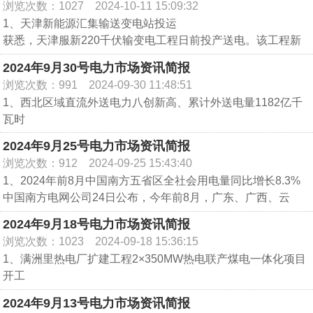
比增长21.1%。
浏览次数：1027
2024-10-11 15:09:32
改革试点项目，也是乌鲁木齐市响应国家“碳达峰”“碳中和”工作
2、河北：分布式电源规划与电能质量指导性国际标准获批立
1、天津新能源汇集输送变电站投运
实施的重要项目。
项
获悉，天津服新220千伏输变电工程日前投产送电。该工程新
项目规划建设总投资51.5亿元（其中配电网13.7亿元、综合能
近日，由国网河北电科院主导发起的国际标准《基于电能质量
建天津新能源汇集输送变电站1座、新建服新—范庄220千伏线
源37.8亿元），分为近期（2022年至2024年）、中期和远期
2024年9月30号电力市场资讯简报
约束的分布式电源配置方法》成功获批立项。该标准制定发布
路60.48千米，天津宁河地区将有16个新能源发电项目通过该
（2025年至2035年）三个阶段建设完成，目前该项目已累计
后，将有效指导解决分布式电源发展与电网容量不匹配等问
浏览次数：991
2024-09-30 11:48:51
工程并入电网，可满足装机容量约190万千瓦的可再生能源并
获取新能源指标1400兆瓦，换算下来每年可提供清洁电力23亿
题，进一步提升风光发电并网消纳能力。同时，该标准成功获
1、西北区域直流外送电力八创新高、累计外送电量1182亿千
网需求。
千瓦时、节约标煤71万吨、减少二氧化碳排放190万吨。
批立项标志着我国在分布式电源布局规划、电能质量管理等领
瓦时
近年来，宁河区聚焦绿色发展，大力发展以风电、光电等为代
2、徐大堡核电500千伏送出工程开工建设
域的科研实力和技术创新能力走在了国际前列。
2024年迎峰度夏期间，在西北电网用电负荷六创夏季新高、同
表的清洁能源产业，加大力度开发新能源全产业链。今年1-8
2024年9月25号电力市场资讯简报
由国网辽宁省电力有限公司投资建设的徐大堡核电500千伏送
3、世界500兆瓦冲击式水电机组配水环管率先通过验收完工交
比增长4.24%的形势下，西北能源监管局成功应对三轮高温负
月，天津累计服务166.65万千瓦新能源项目并网，同比增长
出工程（一期）开工建设。徐大堡核电站规划建设6台百万千
浏览次数：912
2024-09-25 15:43:40
付
荷冲击，能源电力运行保持平稳；直流外送电力八创新高、累
12.28%。
瓦级压水堆核电机组，是辽宁“十四五”期间单体投资的清洁能
1、2024年前8月中国南方五省区全社会用电量同比增长8.3%
10月21日，由东方电气集团自主研制的世界500兆瓦冲击式水
计外送电量1182亿千瓦时，有力支援“三华”及西南地区，圆满
2、青海750千伏西宁变电站启动断路器增容改造工程
源项目之一。 该工程计划于2025年投运。
中国南方电网公司24日公布，今年前8月，广东、广西、云
电机组配水环管率先完工交付，标志着我国高水头、大容量冲
实现了“保供应、促消纳、稳外送”目标。
10月8日，青海750千伏西宁变电站750千伏断路器增容改造工
3、内蒙古全电压等级增量配电网项目并网运行
南、贵州、海南五省区全社会用电量11238亿千瓦时，同比增
击式水电机组研制取得又一里程碑成果。
一是周密安排部署迎峰度夏电力保供工作。西北能源监管局专
2024年9月18号电力市场资讯简报
程正式启动，此项工程计划分3个阶段进行，自今年10月初开
日前，内蒙古通辽市奈曼旗广星电网晨丰220千伏变电站顺利
长8.3%。新动能新优势的发展带动五省区电力消费保持较快增
题研究部署保供工作，深入分析研判迎峰度夏电力供需形势，
始，首先对750千伏西宁变#7510、#7540、#7550共3台断路
浏览次数：1023
2024-09-18 15:36:15
并网，这标志着内蒙古及东北地区全电压等级的增量配电网项
长势头，反映出该区域经济延续向好的态势。
细化分解迎峰度夏保供工作任务，研究谋划具体监管举措。
器及相关隔接组合单元开展为期两个月的增容改造工作。
1、满洲里热电厂扩建工程2×350MW热电联产煤电一体化项目
目——奈曼旗工业园区增量配电网改革试点项目正式并网运
分产业看，1月至8月，南方五省区产业和城乡居民用电量同比
二是持续加大迎峰度夏电力保供督导力度。推进171万千万煤
据介绍，750千伏西宁变电站是西北750千伏电网东电西接、西
开工
行。
分别增长4.3%、9%、9%和5.9%。其中，工业用电量同比增长
电机组按期建成投运，满足负荷增长需求。
电东送的重要枢纽变电站，担负着青藏、青新联网工程和海南
近日，满洲里热电厂扩建工程2×35万千瓦热电联产煤电一体化
9.3%；制造业用电量同比增长9.4%，增速明显提高体现制造
2024年9月13号电力市场资讯简报
三是严格能源保供监管和市场保供机制运行。紧盯电力供需、
光伏、黄河上游水电资源外送的重任，同时承担着青海北部电
项目顺利开工、基建指挥中心正式启用。随着混凝土顺利浇