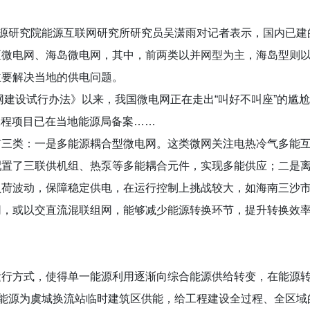
能源研究院能源互联网研究所研究员吴潇雨对记者表示，国内已
区微电网、海岛微电网，其中，前两类以并网型为主，海岛型则
主要解决当地的供电问题。
网建设试行办法》以来，我国微电网正在走出“叫好不叫座”的尴
工程项目已在当地能源局备案……
有三类：一是多能源耦合型微电网。这类微网关注电热冷气多能
配置了三联供机组、热泵等多能耦合元件，实现多能供应；二是
负荷波动，保障稳定供电，在运行控制上挑战较大，如海南三沙
网，或以交直流混联组网，能够减少能源转换环节，提升转换效
行方式，使得单一能源利用逐渐向综合能源供给转变，在能源转
生能源为虞城换流站临时建筑区供能，给工程建设全过程、全区